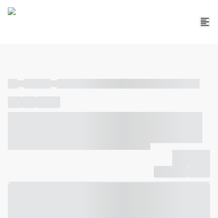
----
----- -----
----- ----- -- ------ ---- ---- -- ----- ----- ----- --- ------
----
-----
---- ------
----- ----- -- ------ ---- ---- -- ----- ----- -----
--- ------
----- ----- -- ------ ---- ---- -- ----- ----- ----- --- ------
-------------
Compartilhar
Favorito