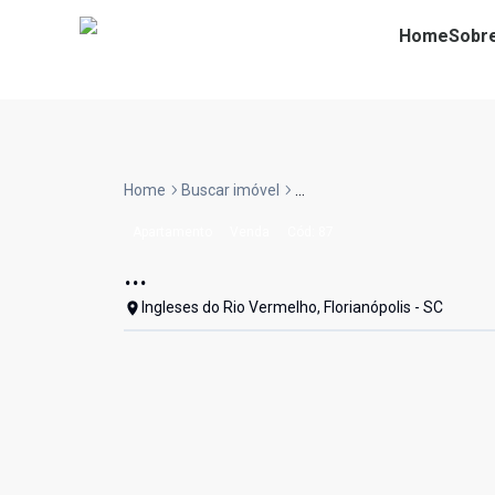
Home
Sobr
Home
Buscar imóvel
...
Apartamento
Venda
Cód:
87
...
Ingleses do Rio Vermelho, Florianópolis - SC