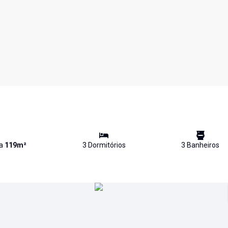
va
119
m²
3
Dormitório
s
3
Banheiro
s