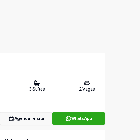
3
Suíte
s
2
Vaga
s
Agendar visita
WhatsApp