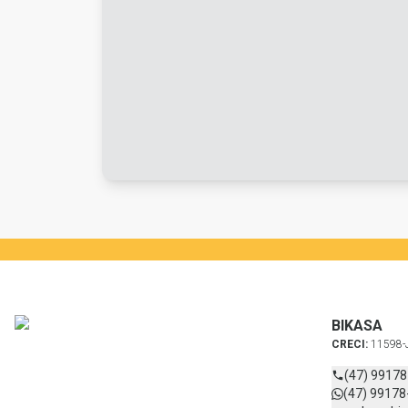
BIKASA
CRECI:
11598-
(47) 9917
(47) 99178