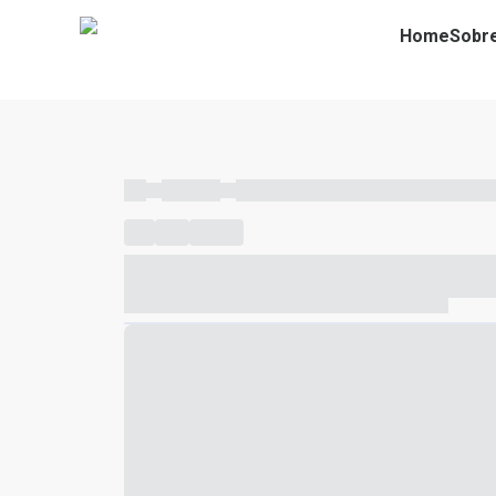
Home
Sobr
----
----- -----
----- ----- -- ------ ---- ---- -- ----- ----- ---
----
-----
---- ------
----- ----- -- ------ ---- ---- -- ---
----- ----- -- ------ ---- ---- -- ----- ----- ----- --- ------