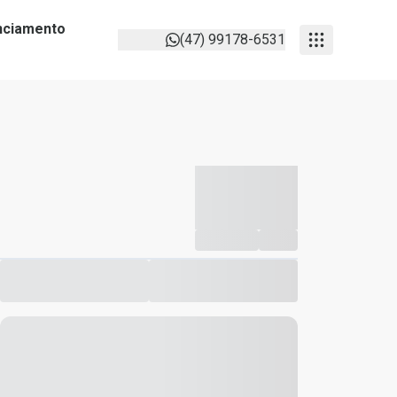
anciamento
(47) 99178-6531
-----------
--
Compartilhar
Favorito