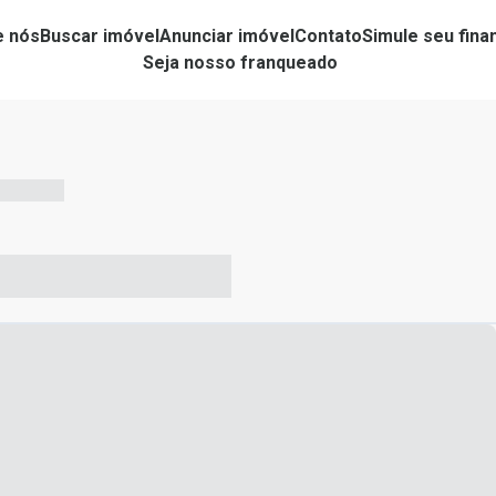
e nós
Buscar imóvel
Anunciar imóvel
Contato
Simule seu fin
Seja nosso franqueado
-- --- ------
-- ----- ----- --- ------