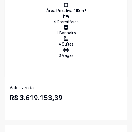
Área Privativa
188
m²
4
Dormitório
s
1
Banheiro
4
Suíte
s
3
Vaga
s
Valor venda
R$ 3.619.153,39