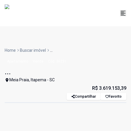
Home
Buscar imóvel
...
Apartamento
Venda
Cód:
36231
...
Meia Praia, Itapema - SC
R$ 3.619.153,39
Compartilhar
Favorito