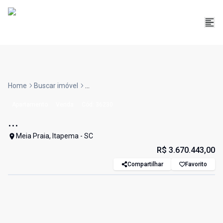
Home
Buscar imóvel
...
Apartamento
Venda
Cód:
36230
...
Meia Praia, Itapema - SC
R$ 3.670.443,00
Compartilhar
Favorito