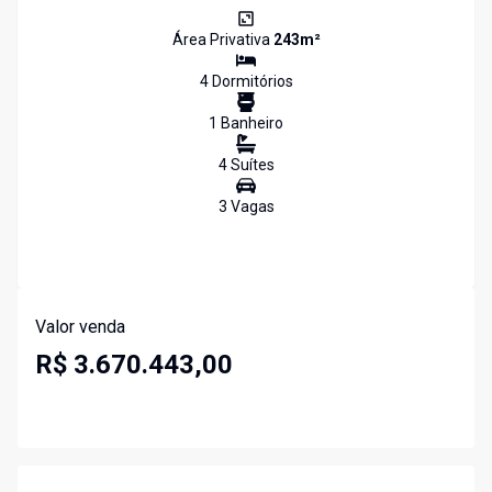
Área Privativa
243
m²
4
Dormitório
s
1
Banheiro
4
Suíte
s
3
Vaga
s
Valor venda
R$ 3.670.443,00