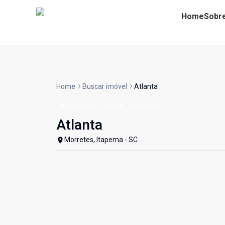
Home
Sobr
Home
Buscar imóvel
Atlanta
Apartamento
Venda
Cód:
32647
Atlanta
Morretes, Itapema - SC