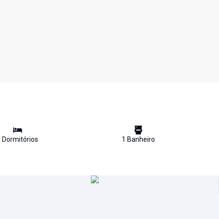
3
Dormitório
s
1
Banheiro