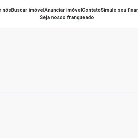
e nós
Buscar imóvel
Anunciar imóvel
Contato
Simule seu fin
Seja nosso franqueado