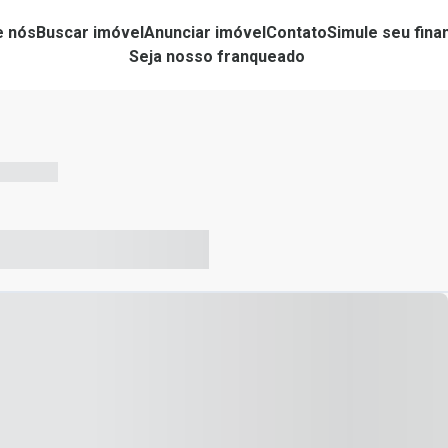
e nós
Buscar imóvel
Anunciar imóvel
Contato
Simule seu fin
Seja nosso franqueado
-- --- ------
-- ----- ----- --- ------