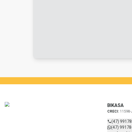
BIKASA
CRECI:
11598-
(47) 9917
(47) 99178