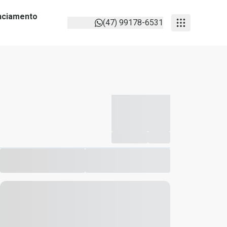
anciamento
(47) 99178-6531
-----------
--
Compartilhar
Favorito