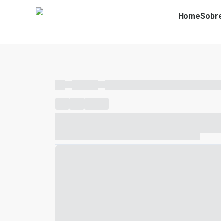
Home
Sobr
----
----- -----
----- ----- -- ------ ---- ---- -- ----- ----- ---
----
-----
---- ------
----- ----- -- ------ ---- ---- -- ---
----- ----- -- ------ ---- ---- -- ----- ----- ----- --- ------