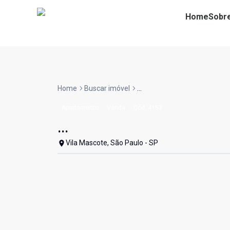
Home
Sobr
Home
Buscar imóvel
...
Apartamento
Venda
Cód:
4153
...
Vila Mascote, São Paulo - SP