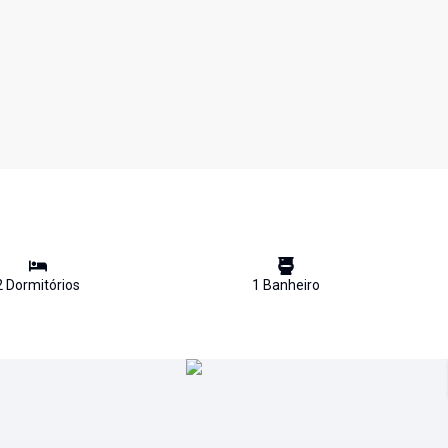
2
Dormitório
s
1
Banheiro