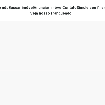
e nós
Buscar imóvel
Anunciar imóvel
Contato
Simule seu fin
Seja nosso franqueado