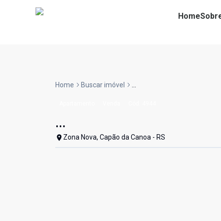
Home
Sobr
Home
Buscar imóvel
...
Apartamento
Venda
Cód:
4944
...
Zona Nova, Capão da Canoa - RS