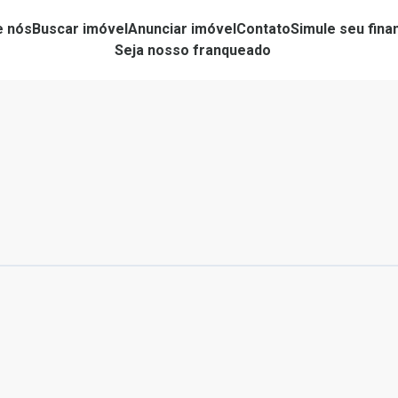
e nós
Buscar imóvel
Anunciar imóvel
Contato
Simule seu fin
Seja nosso franqueado