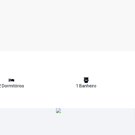
2
Dormitório
s
1
Banheiro