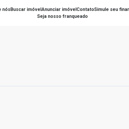
e nós
Buscar imóvel
Anunciar imóvel
Contato
Simule seu fin
Seja nosso franqueado