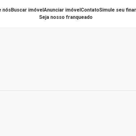
e nós
Buscar imóvel
Anunciar imóvel
Contato
Simule seu fin
Seja nosso franqueado