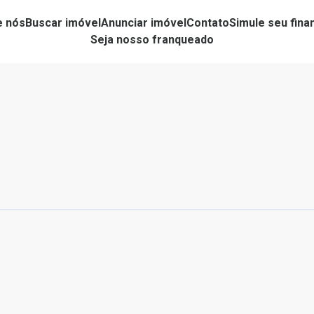
e nós
Buscar imóvel
Anunciar imóvel
Contato
Simule seu fin
Seja nosso franqueado