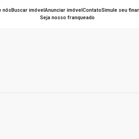
e nós
Buscar imóvel
Anunciar imóvel
Contato
Simule seu fin
Seja nosso franqueado