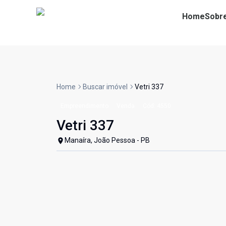
Home
Sobr
Home
Buscar imóvel
Vetri 337
Empreendimento
Venda
Cód:
4550
Vetri 337
Manaíra, João Pessoa - PB