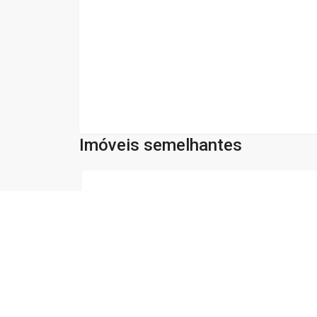
Imóveis semelhantes
Cód:
36229
Comparar