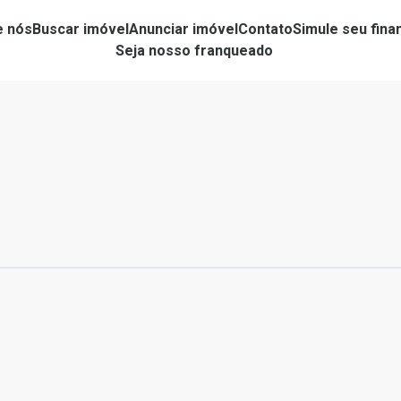
e nós
Buscar imóvel
Anunciar imóvel
Contato
Simule seu fin
Seja nosso franqueado