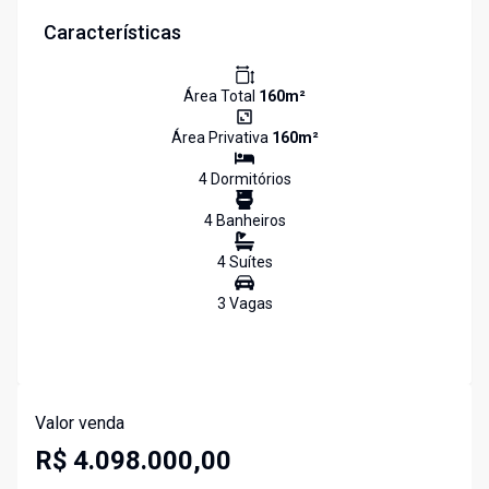
Características
Área Total
160
m²
Área Privativa
160
m²
4
Dormitório
s
4
Banheiro
s
4
Suíte
s
3
Vaga
s
Valor venda
R$ 4.098.000,00