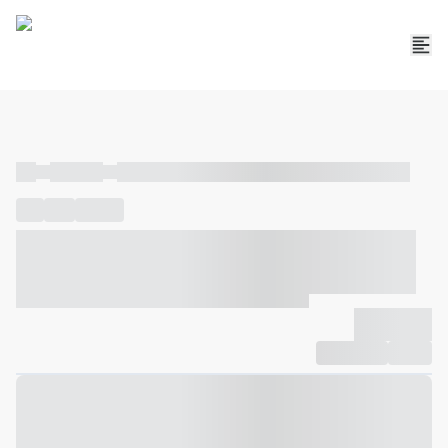
----
----- -----
----- ----- -- ------ ---- ---- -- ----- ----- ----- --- ------
----
-----
---- ------
----- ----- -- ------ ---- ---- -- ----- ----- -----
--- ------
----- ----- -- ------ ---- ---- -- ----- ----- ----- --- ------
-------------
Compartilhar
Favorito