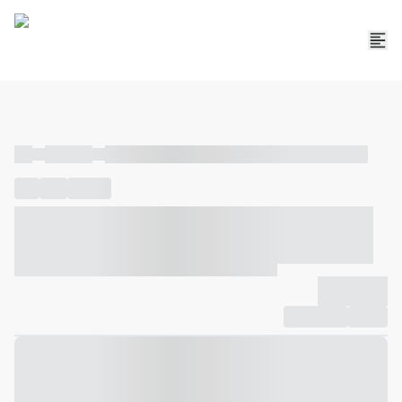
----
----- -----
----- ----- -- ------ ---- ---- -- ----- ----- ----- --- ------
----
-----
---- ------
----- ----- -- ------ ---- ---- -- ----- ----- -----
--- ------
----- ----- -- ------ ---- ---- -- ----- ----- ----- --- ------
-------------
Compartilhar
Favorito