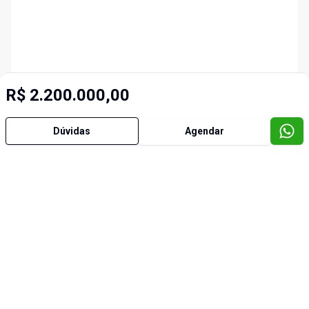
R$ 2.200.000,00
Dúvidas
Agendar
Imóveis semelhantes
Cód:
31937
Cód:
3