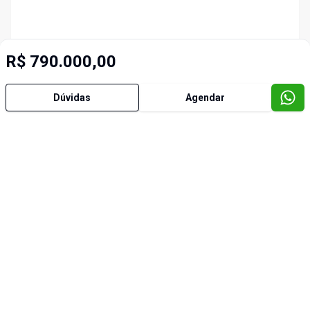
R$ 790.000,00
Dúvidas
Agendar
Imóveis semelhantes
Cód:
31937
Cód:
3