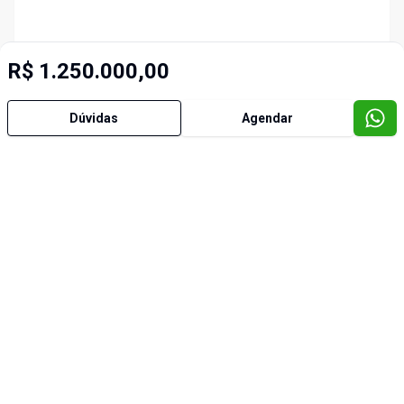
R$ 1.250.000,00
Dúvidas
Agendar
Imóveis semelhantes
Cód:
31937
Cód:
3