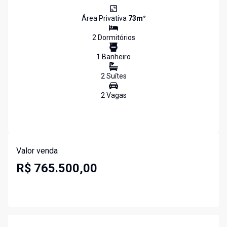
Área Privativa
73
m²
2
Dormitório
s
1
Banheiro
2
Suíte
s
2
Vaga
s
Valor venda
R$ 765.500,00